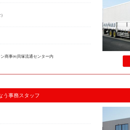
む）
当
ーナン商事㈱貝塚流通センター内
なう事務スタッフ