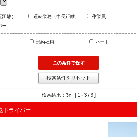
近距離）
運転業務（中長距離）
作業員
バー
契約社員
パート
この条件で探す
検索条件をリセット
検索結果：
3
件
[ 1 - 3 / 3 ]
送ドライバー