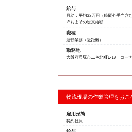
給与
月給：平均32万円（時間外手当含
※およその総支給額
・日給１０，０００円＋時間外手
職種
・交通費 上限10,000円
運転業務（近距離）
勤務地
大阪府貝塚市二色北町1-19 コ
物流現場の作業管理をおこ
雇用形態
契約社員
給与