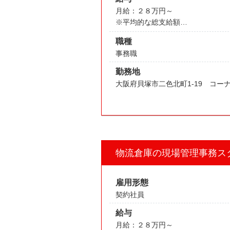
月給：２８万円～
※平均的な総支給額
・時給１，３００円
職種
・交通費 上限10,000円
事務職
勤務地
大阪府貝塚市二色北町1-19 コ
物流倉庫の現場管理事務ス
雇用形態
契約社員
給与
月給：２８万円～