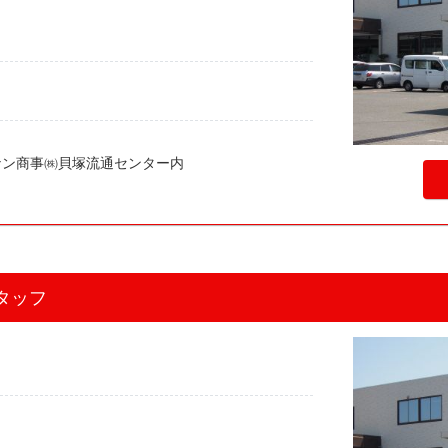
ーナン商事㈱貝塚流通センター内
タッフ